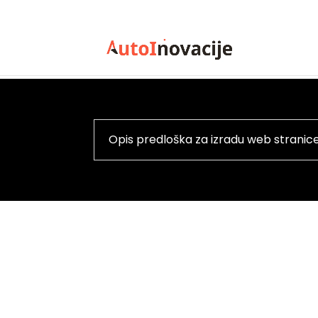
Opis predloška za izradu web stranic
Vrhunska rješenja za suvremeni web dizaj
Vaša po
agencija