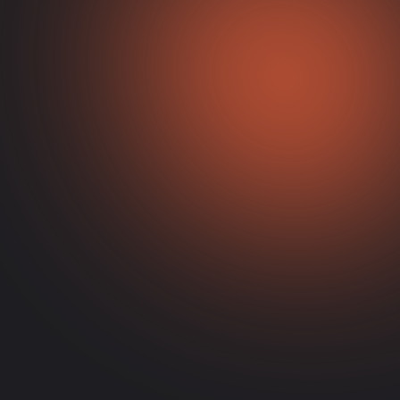
izajna
a i
Podrška za
višejezične web
stranice