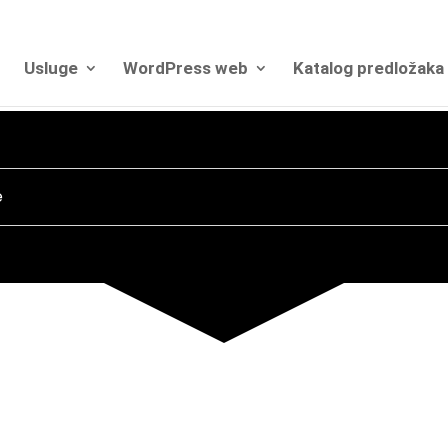
Usluge
WordPress web
Katalog predložaka
e
n
uzdana
WE
 za web
DIZ