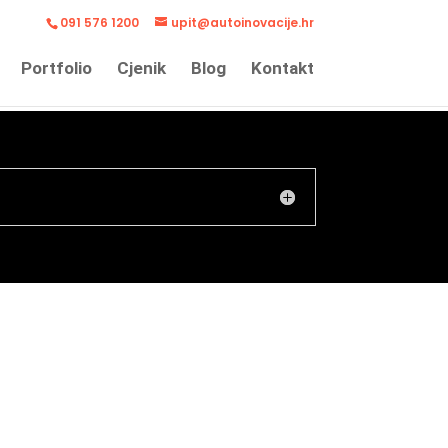
091 576 1200
upit@autoinovacije.hr
Portfolio
Cjenik
Blog
Kontakt
B
AJN