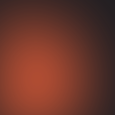
Prila
Održavanje i
podrška Web
stranica