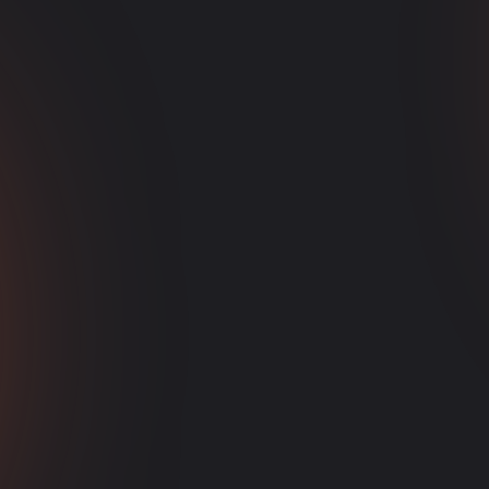
Naše usluge
gođene usluge web d
Integracija
Usluge hosting
društvenih
domena
medija