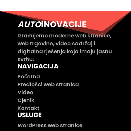
AUTO
INOVACIJE
Izrađujemo moderne web stranice,
web trgovine, video sadržaj i
digitalna rješenja koja imaju jasnu
svrhu.
NAVIGACIJA
Početna
Predlošci web stranica
Video
Cjenik
Kontakt
USLUGE
WordPress web stranice