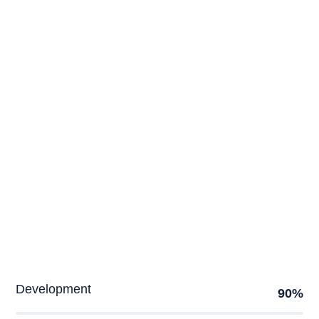
Zadovoljstvo gostiju
Podrška 24/7
Fleksibilno planiranje
NAŠA STATISTIKA
Dokazana stručnost
Development