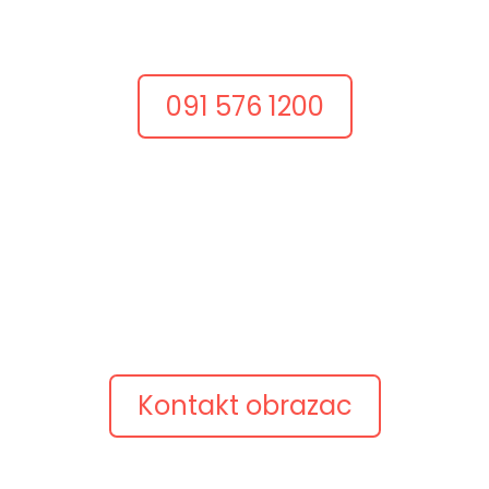
razgovorom.
Nazovite nas i recite što želite postići.
091 576 1200
Pošaljite upit
Opišite ideju
Pošaljite kratki opis projekta, postojeću web adresu
ili pitanje.
Javimo se s konkretnim prijedlogom.
Kontakt obrazac