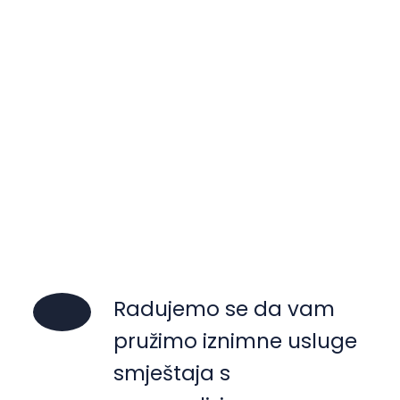
Računajte na našu
200+
vrijednu i iskusnu
ekipu za pomoć.
Radujemo se da vam
pružimo iznimne usluge
smještaja s