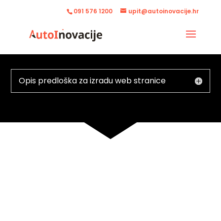
091 576 1200
upit@autoinovacije.hr
Opis predloška za izradu web stranice
Oblikovanje prostora