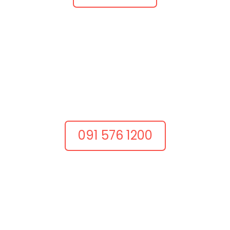
Nazovite nas
Razgovarajmo odmah
Dobar projekt često počinje jednim konkretnim
razgovorom.
Nazovite nas i recite što želite postići.
091 576 1200
Pošaljite upit
Opišite ideju
Pošaljite kratki opis projekta, postojeću web adresu