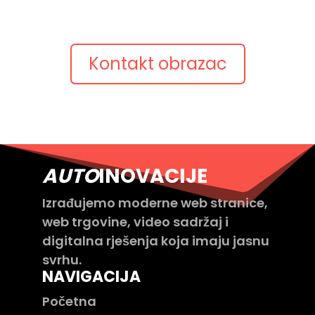
ili pitanje.
Javimo se s konkretnim prijedlogom.
Kontakt obrazac
AUTO
INOVACIJE
Izrađujemo moderne web stranice,
web trgovine, video sadržaj i
digitalna rješenja koja imaju jasnu
svrhu.
NAVIGACIJA
Početna