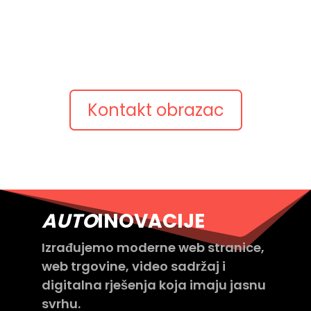
Opišite ideju
Pošaljite kratki opis projekta, postojeću web adresu
ili pitanje.
Javimo se s konkretnim prijedlogom.
Kontakt obrazac
AUTO
INOVACIJE
Izrađujemo moderne web stranice,
web trgovine, video sadržaj i
digitalna rješenja koja imaju jasnu
svrhu.