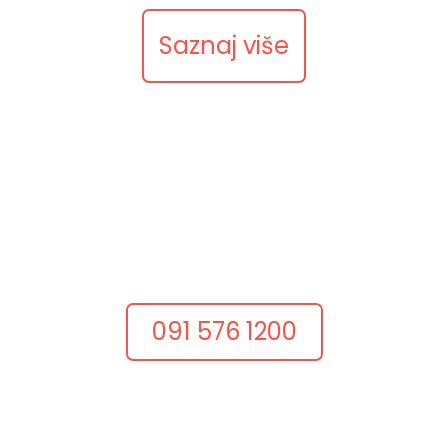
Saznaj više
Nazovite nas
Razgovarajmo odmah
Dobar projekt često počinje jednim konkretnim
razgovorom.
Nazovite nas i recite što želite postići.
091 576 1200
Pošaljite upit