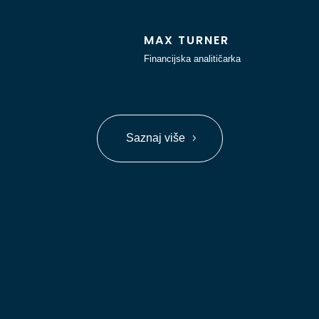
MAX TURNER
Financijska analitičarka
Saznaj više
Olivija Stjivens
KORPORATIVNI ODVJETNIK