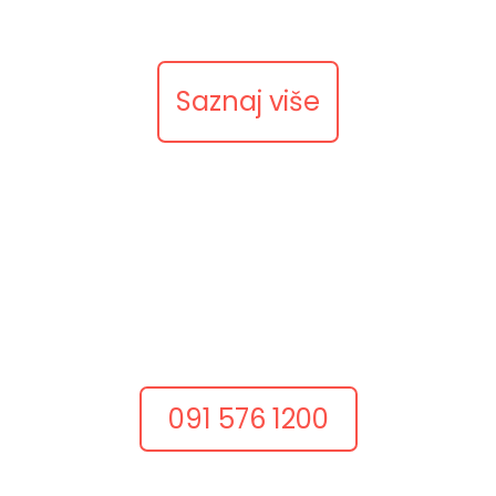
prema upitu.
Saznaj više
Nazovite nas
Razgovarajmo odmah
Dobar projekt često počinje jednim konkretnim
razgovorom.
Nazovite nas i recite što želite postići.
091 576 1200