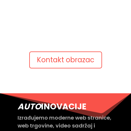
Pošaljite upit
Opišite ideju
Pošaljite kratki opis projekta, postojeću web adresu
ili pitanje.
Javimo se s konkretnim prijedlogom.
Kontakt obrazac
AUTO
INOVACIJE
Izrađujemo moderne web stranice,
web trgovine, video sadržaj i