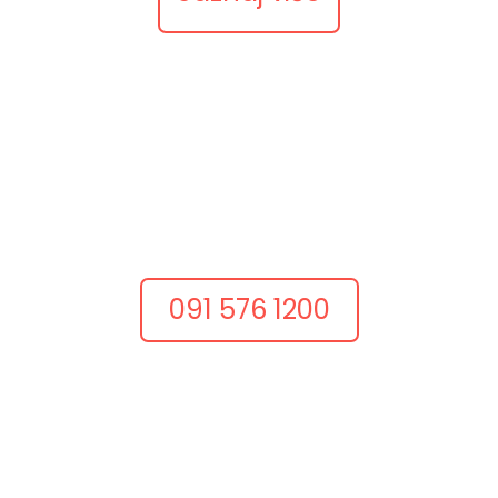
Nazovite nas
Razgovarajmo odmah
Dobar projekt često počinje jednim konkretnim
razgovorom.
Nazovite nas i recite što želite postići.
091 576 1200
Pošaljite upit
Opišite ideju