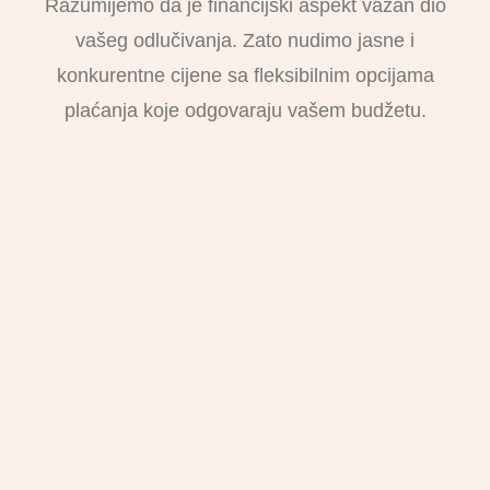
Razumijemo da je financijski aspekt važan dio
vašeg odlučivanja. Zato nudimo jasne i
konkurentne cijene sa fleksibilnim opcijama
plaćanja koje odgovaraju vašem budžetu.
Osnovni paket
$45.75
Po posjetu