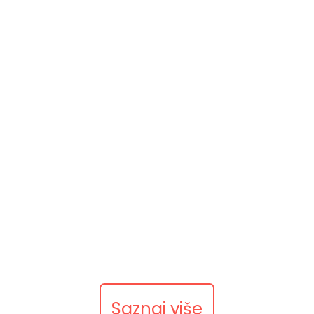
SPREMNI ZA
VAŠ NOVI
PROJEKT?
Tu smo da pretvorimo vaše ideje u
web stranicu koja izgleda ozbiljno,
radi brzo i jasno vodi korisnika
prema upitu.
Saznaj više