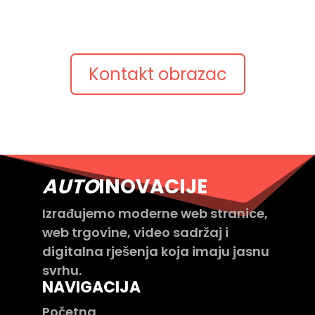
Pošaljite kratki opis projekta, postojeću web adresu
ili pitanje.
Javimo se s konkretnim prijedlogom.
Kontakt obrazac
AUTO
INOVACIJE
Izrađujemo moderne web stranice,
web trgovine, video sadržaj i
digitalna rješenja koja imaju jasnu
svrhu.
NAVIGACIJA
Početna