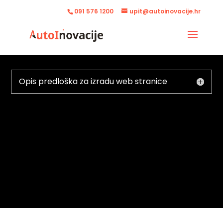
091 576 1200
upit@autoinovacije.hr
Opis predloška za izradu web stranice
DIZAJNERSK
A OAZA