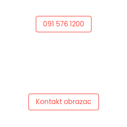
razgovorom.
Nazovite nas i recite što želite postići.
091 576 1200
Pošaljite upit
Opišite ideju
Pošaljite kratki opis projekta, postojeću web adresu
ili pitanje.
Javimo se s konkretnim prijedlogom.
Kontakt obrazac