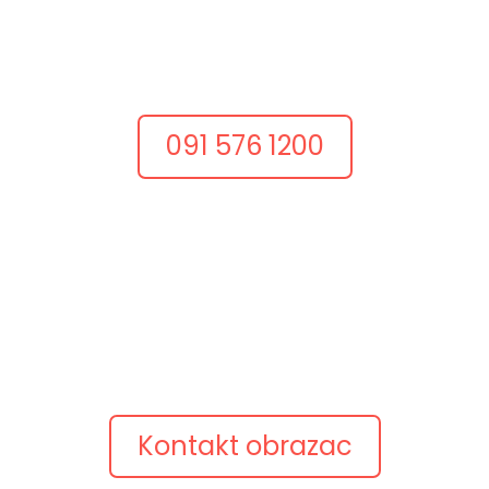
Razgovarajmo odmah
Dobar projekt često počinje jednim konkretnim
razgovorom.
Nazovite nas i recite što želite postići.
091 576 1200
Pošaljite upit
Opišite ideju
Pošaljite kratki opis projekta, postojeću web adresu
ili pitanje.
Javimo se s konkretnim prijedlogom.
Kontakt obrazac