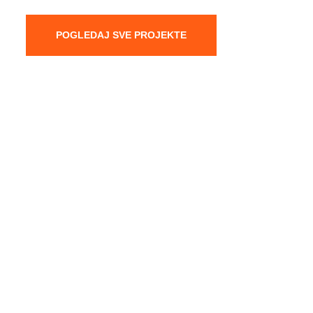
POGLEDAJ SVE PROJEKTE
PLANIRANJE
Urbanističko planiranje
15/02/2023
DIZAJN