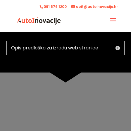
091 576 1200
upit@autoinovacije.hr
Opis predloška za izradu web stranice
RENOVIRAJTE
SVOJ DOM