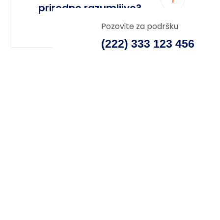
prirodno razumljivo?
Pozovite za podršku
(222) 333 123 456
SPREMNI ZA
VAŠ NOVI