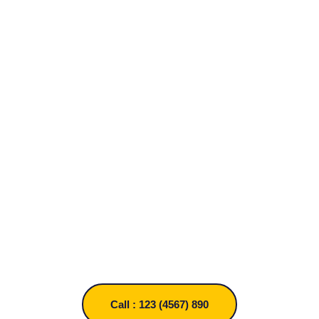
Enjoy Results
Quis autem vel eum iure reprehende rit
voluptate velit esse
Reach Out Today to Enjoy
Our Premium Service!
Call : 123 (4567) 890