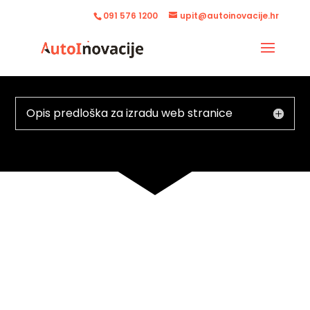
091 576 1200
upit@autoinovacije.hr
Opis predloška za izradu web stranice
ELITE CLEANING TEAM
EXPERIENCE THE BEST
CLEANING