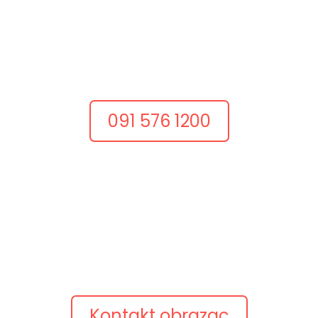
Nazovite nas
Razgovarajmo odmah
Dobar projekt često počinje jednim konkretnim
razgovorom.
Nazovite nas i recite što želite postići.
091 576 1200
Pošaljite upit
Opišite ideju
Pošaljite kratki opis projekta, postojeću web adresu
ili pitanje.
Javimo se s konkretnim prijedlogom.
Kontakt obrazac