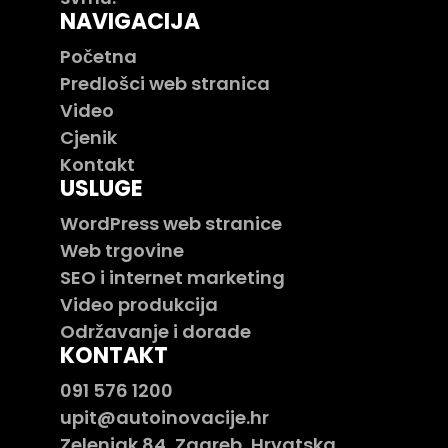
NAVIGACIJA
Početna
Predlošci web stranica
Video
Cjenik
Kontakt
USLUGE
WordPress web stranice
Web trgovine
SEO i internet marketing
Video produkcija
Održavanje i dorade
KONTAKT
091 576 1200
upit@autoinovacije.hr
Zelenjak 84, Zagreb, Hrvatska