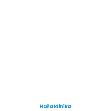
Kako radimo?
Naš pristup je centran na
pacijenta s ciljem pružanja
najboljih rezultata i komfora
tijekom liječenja.
Naša klinika