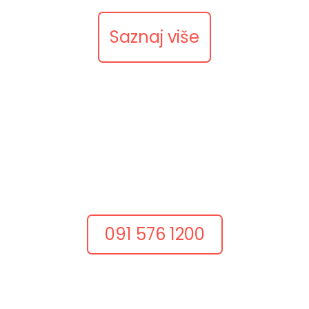
Saznaj više
Nazovite nas
Razgovarajmo odmah
Dobar projekt često počinje jednim konkretnim
razgovorom.
Nazovite nas i recite što želite postići.
091 576 1200
Pošaljite upit