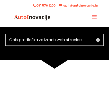
091 576 1200
upit@autoinovacije.hr
Opis predloška za izradu web stranice
NAŠ PRISTUP ZDRAVLJU