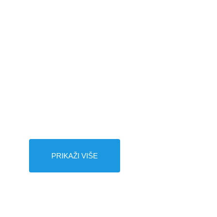
Dobrodošli u našu
modernu
stomatološku
kliniku!
PRIKAŽI VIŠE