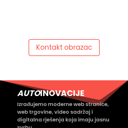
Opišite ideju
Pošaljite kratki opis projekta, postojeću web adresu
ili pitanje.
Javimo se s konkretnim prijedlogom.
Kontakt obrazac
AUTO
INOVACIJE
Izrađujemo moderne web stranice,
web trgovine, video sadržaj i
digitalna rješenja koja imaju jasnu
svrhu.