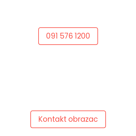
Dobar projekt često počinje jednim konkretnim
razgovorom.
Nazovite nas i recite što želite postići.
091 576 1200
Pošaljite upit
Opišite ideju
Pošaljite kratki opis projekta, postojeću web adresu
ili pitanje.
Javimo se s konkretnim prijedlogom.
Kontakt obrazac